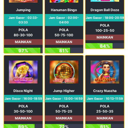
Jumping
Hanuman Bingo
Dragon Ball Dozer
Jam Gacor : 02:33-
Jam Gacor : 02:00-
Jam Gacor : 18:00-20:59
03:33
04:00
POLA
POLA
POLA
100-25-50
80-30-100
50-75-100
MAINKAN
MAINKAN
MAINKAN
84%
97%
81%
Disco Night
Jump Higher
Crazy Nuozha
Jam Gacor : 16:00-18:59
Jam Gacor : 13:00-14:59
Jam Gacor : 10:13-11:59
POLA
POLA
POLA
30-50-100
50-75-25
25-50-35
MAINKAN
MAINKAN
MAINKAN
89%
72%
81%