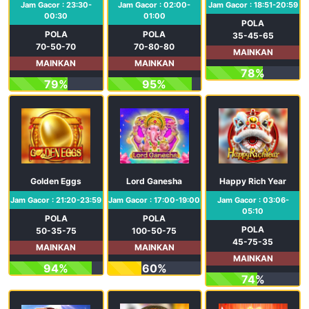
Jam Gacor : 23:30-
Jam Gacor : 02:00-
Jam Gacor : 18:51-20:59
00:30
01:00
POLA
POLA
POLA
35-45-65
70-50-70
70-80-80
MAINKAN
MAINKAN
MAINKAN
78%
79%
95%
Golden Eggs
Lord Ganesha
Happy Rich Year
Jam Gacor : 21:20-23:59
Jam Gacor : 17:00-19:00
Jam Gacor : 03:06-
05:10
POLA
POLA
POLA
50-35-75
100-50-75
45-75-35
MAINKAN
MAINKAN
MAINKAN
94%
60%
74%