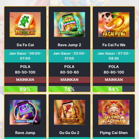
Da Fa Cai
Rave Jump 2
Fa Cai Fu Wa
Jam Gacor : 06:00-
Jam Gacor : 20:00-
Jam Gacor : 07:00-
07:00
21:00
08:30
POLA
POLA
POLA
80-50-100
60-50-60
80-80-100
MAINKAN
MAINKAN
MAINKAN
89%
74%
84%
Rave Jump
Gu Gu Gu 2
Flying Cai Shen