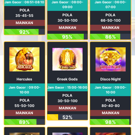
Jam Gacor : 06:51-08:10
Jam Gacor : 08:00-
Jam Gacor : 06:00-
09:00
07:00
POLA
POLA
POLA
35-45-55
30-50-100
66-50-100
MAINKAN
MAINKAN
MAINKAN
92%
95%
86%
Hercules
Greek Gods
Disco Night
Jam Gacor : 09:00-
Jam Gacor : 15:00-16:00
Jam Gacor : 09:00-
10:00
10:00
POLA
POLA
POLA
30-50-100
55-50-100
80-40-80
MAINKAN
MAINKAN
MAINKAN
52%
89%
98%