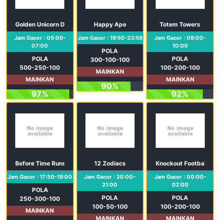
Golden Unicorn Deluxe
Happy Ape
Totem Towers
Jam Gacor : 05:00-
Jam Gacor : 19:50-23:59
Jam Gacor : 08:00-
07:00
10:00
POLA
POLA
POLA
300-100-100
500-250-100
100-200-100
MAINKAN
MAINKAN
MAINKAN
90%
97%
92%
Before Time Runs Out
12 Zodiacs
Knockout Football Rus
Jam Gacor : 17:50-19:00
Jam Gacor : 20:00-
Jam Gacor : 00:00-
21:00
02:00
POLA
POLA
POLA
250-300-100
100-50-100
100-200-100
MAINKAN
MAINKAN
MAINKAN