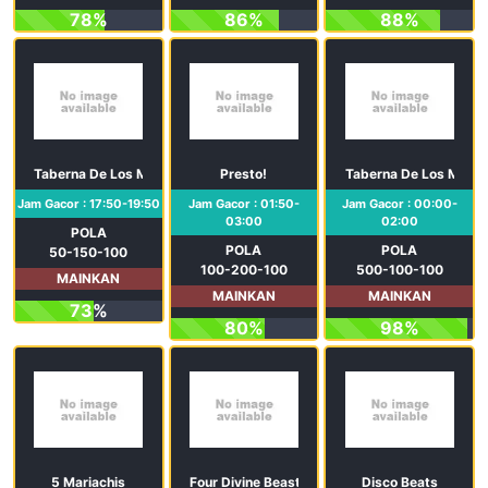
78%
86%
88%
Taberna De Los Muertos
Presto!
Taberna De Los Muerto
Jam Gacor : 17:50-19:50
Jam Gacor : 01:50-
Jam Gacor : 00:00-
03:00
02:00
POLA
POLA
POLA
50-150-100
100-200-100
500-100-100
MAINKAN
MAINKAN
MAINKAN
73%
80%
98%
5 Mariachis
Four Divine Beasts
Disco Beats