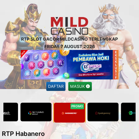
RTP SLOT GACOR MILDCASINO TERLENGKAP
FRIDAY 7 AUGUST,2026
DAFTAR
MASUK
PROMO
RTP Habanero