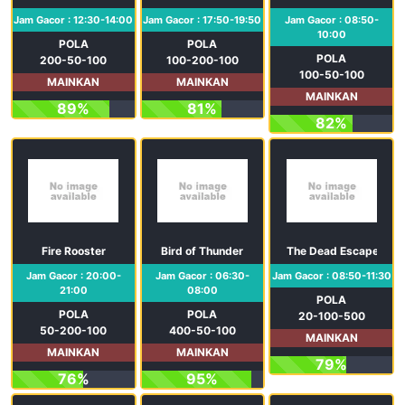
Jam Gacor : 12:30-14:00
Jam Gacor : 17:50-19:50
Jam Gacor : 08:50-
10:00
POLA
POLA
POLA
200-50-100
100-200-100
100-50-100
MAINKAN
MAINKAN
MAINKAN
89%
81%
82%
Fire Rooster
Bird of Thunder
The Dead Escape
Jam Gacor : 20:00-
Jam Gacor : 06:30-
Jam Gacor : 08:50-11:30
21:00
08:00
POLA
POLA
POLA
20-100-500
50-200-100
400-50-100
MAINKAN
MAINKAN
MAINKAN
79%
76%
95%