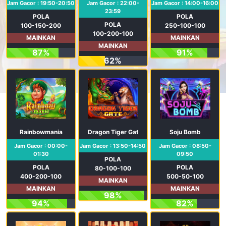
Jam Gacor : 19:50-20:50
Jam Gacor : 22:00-
Jam Gacor : 14:00-16:00
23:59
POLA
POLA
POLA
100-150-200
250-100-100
100-200-100
MAINKAN
MAINKAN
MAINKAN
87%
91%
62%
Rainbowmania
Dragon Tiger Gate
Soju Bomb
Jam Gacor : 00:00-
Jam Gacor : 13:50-14:50
Jam Gacor : 08:50-
01:30
09:50
POLA
POLA
POLA
80-100-100
400-200-100
500-50-100
MAINKAN
MAINKAN
MAINKAN
98%
94%
82%