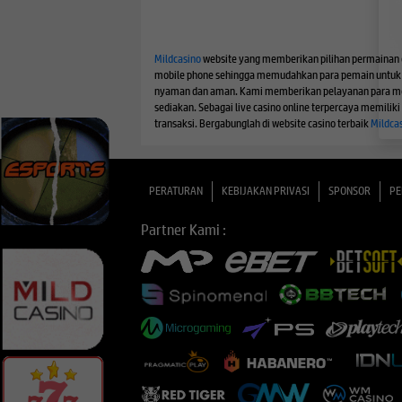
Mildcasino
website yang memberikan pilihan permainan ca
mobile phone sehingga memudahkan para pemain untuk be
nyaman dan aman. Kami memberikan pelayanan para me
sediakan. Sebagai live casino online terpercaya memil
transaksi. Bergabunglah di website casino terbaik
Mildca
PERATURAN
KEBIJAKAN PRIVASI
SPONSOR
PE
Partner Kami :