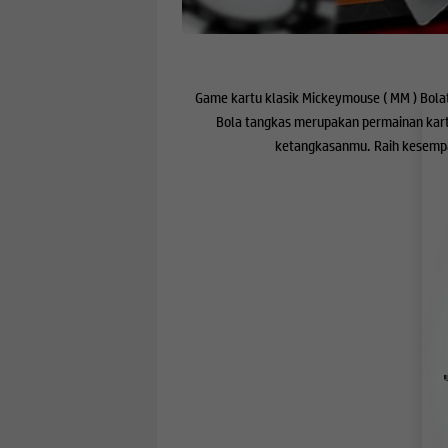
Game kartu klasik Mickeymouse ( MM ) Bola
Bola tangkas merupakan permainan kartu
ketangkasanmu. Raih kesempa