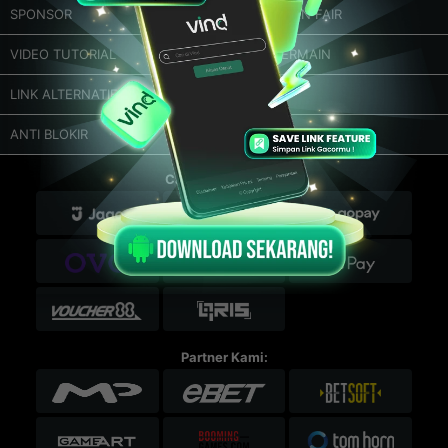
SPONSOR
PERMAINAN FAIR
VIDEO TUTORIAL
CARA BERMAIN
LINK ALTERNATIF
MOBILE
ANTI BLOKIR
Cara Pembayaran:
Partner Kami: