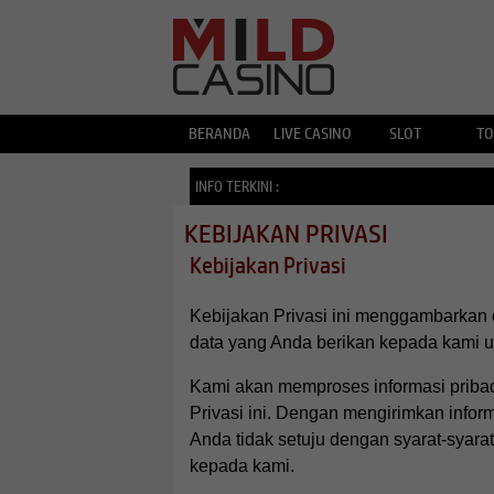
BERANDA
LIVE CASINO
SLOT
TO
INFO TERKINI :
KEBIJAKAN PRIVASI
Kebijakan Privasi
Kebijakan Privasi ini menggambarkan ca
data yang Anda berikan kepada kami 
Kami akan memproses informasi pribadi
Privasi ini. Dengan mengirimkan infor
Anda tidak setuju dengan syarat-syar
kepada kami.