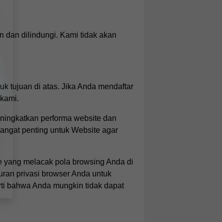
dan dilindungi. Kami tidak akan
 tujuan di atas. Jika Anda mendaftar
 kami.
eningkatkan performa website dan
angat penting untuk Website agar
e yang melacak pola browsing Anda di
an privasi browser Anda untuk
ti bahwa Anda mungkin tidak dapat