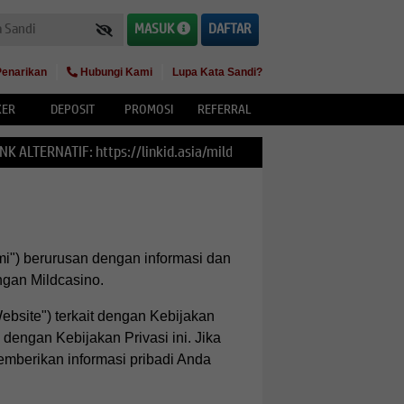
MASUK
DAFTAR
enarikan
Hubungi Kami
Lupa Kata Sandi?
KER
DEPOSIT
PROMOSI
REFERRAL
LTERNATIF: https://linkid.asia/mildcasino-go https://linkid.asia
ami") berurusan dengan informasi dan
gan Mildcasino.
ebsite") terkait dengan Kebijakan
engan Kebijakan Privasi ini. Jika
emberikan informasi pribadi Anda